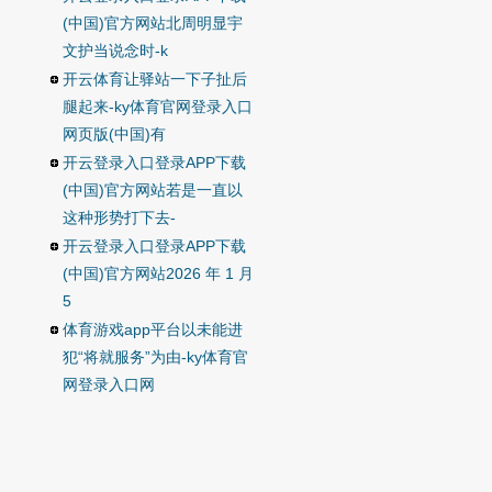
(中国)官方网站北周明显宇
文护当说念时-k
开云体育让驿站一下子扯后
腿起来-ky体育官网登录入口
网页版(中国)有
开云登录入口登录APP下载
(中国)官方网站若是一直以
这种形势打下去-
开云登录入口登录APP下载
(中国)官方网站2026 年 1 月
5
体育游戏app平台以未能进
犯“将就服务”为由-ky体育官
网登录入口网