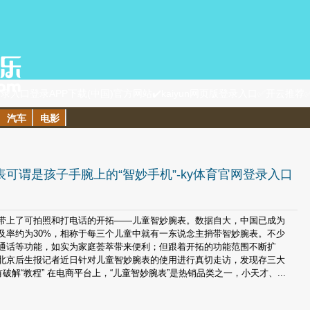
入口登录APP下载(中国)官方网站✔️kaiyun网页版登录入口✅开云推荐✅KA
汽车
电影
口,全站APP注册、手机网页版、在线登录、客户端以及发布平台优惠活动信息
可谓是孩子手腕上的“智妙手机”-ky体育官网登录入口
带上了可拍照和打电话的开拓——儿童智妙腕表。数据自大，中国已成为
及率约为30%，相称于每三个儿童中就有一东说念主捎带智妙腕表。不少
通话等功能，如实为家庭荟萃带来便利；但跟着开拓的功能范围不断扩
北京后生报记者近日针对儿童智妙腕表的使用进行真切走访，发现存三大
破解“教程” 在电商平台上，“儿童智妙腕表”是热销品类之一，小天才、...