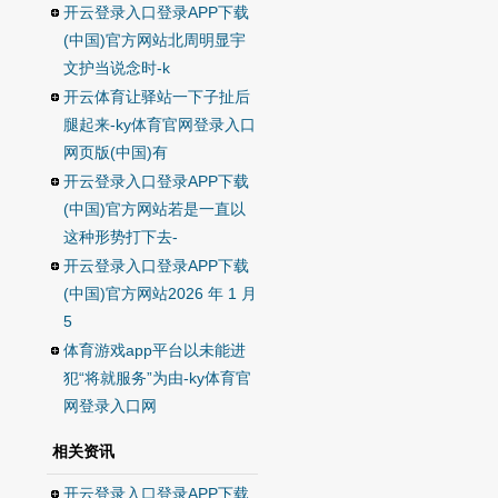
开云登录入口登录APP下载
(中国)官方网站北周明显宇
文护当说念时-k
开云体育让驿站一下子扯后
腿起来-ky体育官网登录入口
网页版(中国)有
开云登录入口登录APP下载
(中国)官方网站若是一直以
这种形势打下去-
开云登录入口登录APP下载
(中国)官方网站2026 年 1 月
5
体育游戏app平台以未能进
犯“将就服务”为由-ky体育官
网登录入口网
相关资讯
开云登录入口登录APP下载