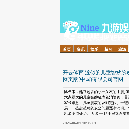
🦄ky体育官网登录入口网页版,开云登录
首页
资讯
娱乐
新闻
旅游
彩/票电子,开云下载网址,官方网站入
开云体育 近似的儿童智妙腕表
网页版(中国)有限公司官网
比年来，越来越多的小一又友的手腕捎
大家最大的儿童智妙腕表花消阛阓，普
家长暗意，儿童腕表的及时定位、一键
展，一些超范畴的安全问题逐渐涌现。
乱象亟待处治。 乱象一 防千里迷系统有
2026-06-01 10:35:01