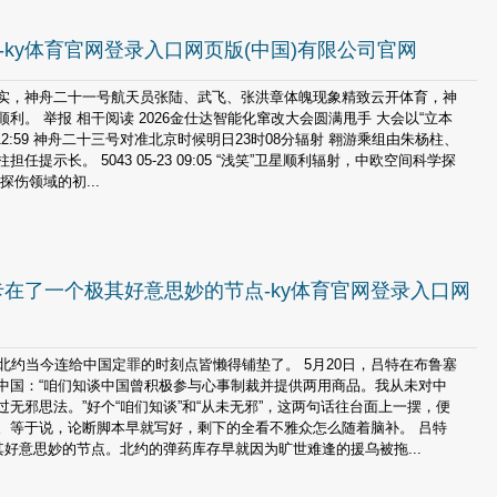
-ky体育官网登录入口网页版(中国)有限公司官网
实，神舟二十一号航天员张陆、武飞、张洪章体魄现象精致云开体育，神
。 举报 相干阅读 2026金仕达智能化窜改大会圆满甩手 大会以“立本
29 12:59 神舟二十三号对准北京时候明日23时08分辐射 翱游乘组由朱杨柱、
示长。 5043 05-23 09:05 “浅笑”卫星顺利辐射，中欧空间科学探
伤领域的初...
卡在了一个极其好意思妙的节点-ky体育官网登录入口网
北约当今连给中国定罪的时刻点皆懒得铺垫了。 5月20日，吕特在布鲁塞
中国：“咱们知谈中国曾积极参与心事制裁并提供两用商品。我从未对中
无邪思法。”好个“咱们知谈”和“从未无邪”，这两句话往台面上一摆，便
。等于说，论断脚本早就写好，剩下的全看不雅众怎么随着脑补。 吕特
其好意思妙的节点。北约的弹药库存早就因为旷世难逢的援乌被拖...