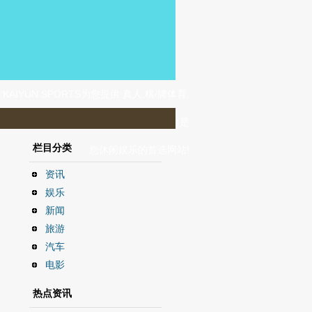
IYUN SPORTS为您提供:真人,棋/牌体育,
、招商代理加盟等,kaiyun体育网页平台是
栏目分类
您休闲娱乐的首选网站!
资讯
娱乐
新闻
旅游
汽车
电影
热点资讯