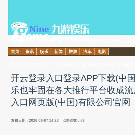
快科技6月5日消息开云登录入口登录APP下载(中国)官方网站，
首页
资讯
娱乐
新闻
旅游
汽车
电影
上传一张图片，耗时40秒便能生成一首无缺曲目，用具可独霸各样
者是AI依然真东说念主。 怒放新闻客户端 栽种3倍运动度 依托低
开云登录入口登录APP下载(中国
乐也牢固在各大推行平台收成流量
入口网页版(中国)有限公司官网
发布日期：2026-06-07 14:23 点击次数：69