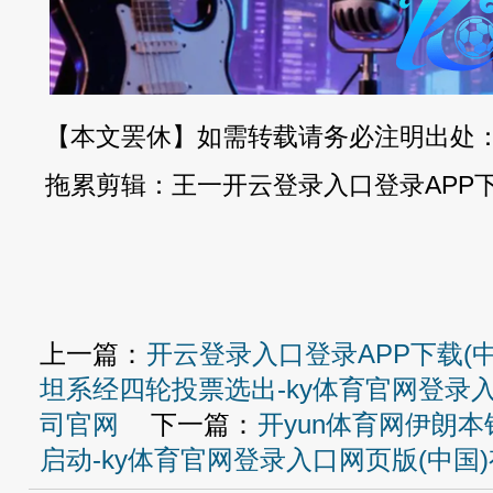
【本文罢休】如需转载请务必注明出处
拖累剪辑：王一开云登录入口登录APP下
上一篇：
开云登录入口登录APP下载(
坦系经四轮投票选出-ky体育官网登录入
司官网
下一篇：
开yun体育网伊朗
启动-ky体育官网登录入口网页版(中国