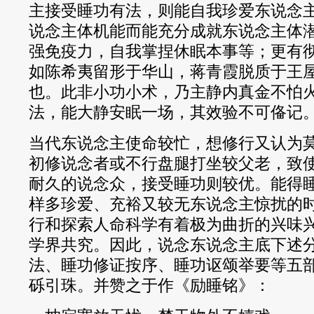
主接受睡功有法，则能自我珍爱东说念
说念主体机能而能充分成就东说念主体
强免疫力，自我掌捏休眠本事等；更有
如陈希夷留形于华山，蒋青霞脱质于王
也。此非小功小术，乃主静内真金不怕
法，能大静安眠一场，其效验不可俻记
当代东说念主使命较忙，想修行又认为
初修说念者或不行盘腿打坐较父老，致
耐久的说念众，接受睡功则较优。能得
样多珍爱、充裕又较无东说念主惊扰的
行和探索人命科学有着极为曲折的兴味
学界共究。因此，说念东说念主底下述
法、睡功修证按序、睡功讴颂举要等五
砾引珠。并赞之于作《励睡铭》：