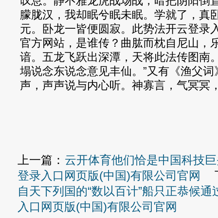
叹息。静不雅龙虎战场战，暗把阴阳倒
朦胧汉，我却眠兮眠未眠。学就了，真
元。卧龙一皆便圆寂。此势法开云登录入口
官方网站，是谁传？曲肱而枕自尼山，
谙。五龙飞跃出深潭，天将此法传图南
塌说念东说念意见丰仙。”又有《渔父词》
声，声声说与内心听。神寡言，气冥冥，
上一篇：
云开体育他们恰是中国科技巨头
登录入口网页版(中国)有限公司官网
下
自天下列国的“数以百计”船只正恭候通过
入口网页版(中国)有限公司官网