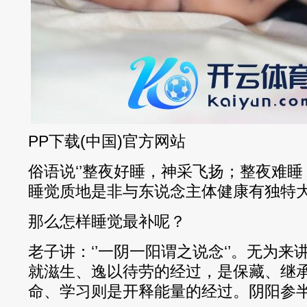
PP下载(中国)官方网站
俗语说‘’整夜好睡，神采飞扬；整夜难睡
睡觉质地是非与东说念主体健康有独特
那么怎样睡觉最补呢？
老子讲：‘’一阴一阳谓之说念‘’。无为
就滋生、逸以待劳的经过，是保藏、继
命、学习则是开释能量的经过。阴阳参