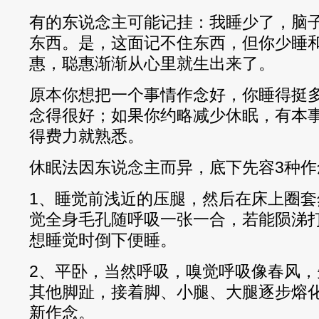
有的东说念主可能记挂：我睡少了，脑
东西。是，这面记不住东西，但你少睡
惠，聪惠渐渐从心里就生出来了。
原本你想把一个事情作念好，你睡得挺
念得很好；如果你约略减少休眠，有本
得费力就熟悉。
休眠法因东说念主而异，底下先容3种作
1、睡觉前浅近的压腿，然后在床上圈
觉全身毛孔随呼吸一张一合，若能陨涕
想睡觉时倒下便睡。
2、平卧，当然呼吸，嗅觉呼吸像春风
其他脚趾，接着脚、小腿、大腿逐步熔
新作念。