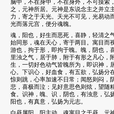
脑中，不在身中，不在身外，不可摸索
之，元神所居。元神是东说念主之并立
力，寄之于天光。天光不可见，光易动
光而落元宫，便分魂魄。
魂，阳也，好生而恶死，喜静，轻清之
始同形，魂在天心，寄于两目。寓目而
游也，拘于形，即拘于魄。魄，阴也，喜
里浊之气，居于肺，附于有形之凡心，
生，一切好色动气皆魄所为，即识神，
心。下识心，好血食，有五欲，弘扬分
惊则跳，心率加速不日常；闻怒则闷，
悲，喜极而泣；见好意思色则炫，望随
食。识神，魄、识，阴也，有浊意，弘
阳也，有真意，弘扬为元志。
白昼属阳，阳主动，魂寓目之于昼，元