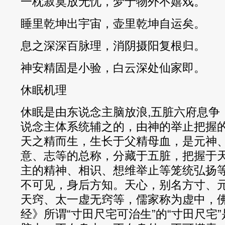
一枕寂寞放无忧，梦于物外不嬉戏。
睡里乾坤出宇宙，壶里乾坤自运矣。
息之深深百脉理，消阴摄阳复根归。
神安精固是小验，白云深处仙家即。
休眠机理
休眠是由东说念主脑放浪,五脏六府息争
说念主体系统辅之的，由神的举止把握
天之精而生，生长于父精母血，是元神
意、志等的总称，分藏于五脏，把握于
主的精神、相识、想维举止等笼统弘扬
不可见，身后方知。天心，别名方寸、
天窍、太一虚无窍等，儒家称为虚中，
经》所谓“寸田尺宅可治生”的“寸田尺宅