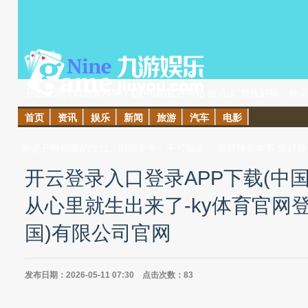
开云登录入口登录APP下载(中国)官方网站 俗语说‘’整夜好睡，
首页
资讯
娱乐
新闻
旅游
汽车
电影
那么怎样睡觉最补呢？ 老子讲：‘’一阴一阳谓之说念‘’。无为来
则是开释能量的经过。阴阳参半，不可偏废。 最好睡觉本事 最好睡觉本
开云登录入口登录APP下载(中
从心里就生出来了-ky体育官网
国)有限公司官网
发布日期：2026-05-11 07:30 点击次数：83