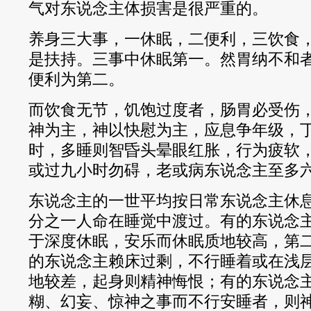
气对东说念主体损害是很严重的。
养身三大事，一休眠，二便利，三饮食
是扶持。三事中休眠第一。然胃纳不和
便利为第二。
而饮食无节，饥饱过度者，肠胃必受伤
神为主，神以快慰为主，应息争年级，
时，多睡则智昏头晕眼红胀，行为疲软
或过九小时勿碍，老或病东说念主至多
东说念主的一世平均按日常东说念主休
分之一人命在睡觉中渡过。有的东说念
于深度休眠，安乐而休眠质地较高，第
的东说念主赖床过剩，不行睡着或在浅
地较差，起身则精神悔恨；有的东说念
糊、幻妄、惊神之事而不行安睡者，则