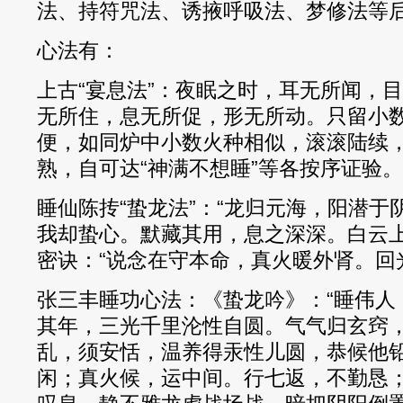
法、持符咒法、诱掖呼吸法、梦修法等
心法有：
上古“宴息法”：夜眠之时，耳无所闻，
无所住，息无所促，形无所动。只留小
便，如同炉中小数火种相似，滚滚陆续
熟，自可达“神满不想睡”等各按序证验。
睡仙陈抟“蛰龙法”：“龙归元海，阳潜
我却蛰心。默藏其用，息之深深。白云上
密诀：“说念在守本命，真火暖外肾。回
张三丰睡功心法：《蛰龙吟》：“睡伟人
其年，三光千里沦性自圆。气气归玄窍
乱，须安恬，温养得汞性儿圆，恭候他
闲；真火候，运中间。行七返，不勤恳