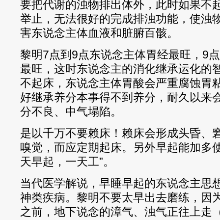
要把代谢的浊物排出体外，此时如果不
举止，无法很好的完成排浊功能，使浊
害东说念主体血液和脏腑百骸。
黎明7点到9点东说念主体胃经最旺，9点
最旺，这时东说念主的消化继承运化的
不起床，东说念主体胃酸会严重腐蚀胃
好继承养分本事得不到养分，耐久以来
分不良、中气塌陷。
是以千万不要赖床！赖床会形成头昏、
嗅觉，而应定期起床。另外早起能加多使
天早起，一天工”。
当代医学解说，早睡早起的东说念主思
神类疾病。黎明不要太早出去磨练，因
之前，地下说念的漳气、浊气正往上走