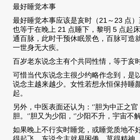
最好睡觉本事
最好睡觉本事应该是亥时（21～23 点）
也等于在晚上 21 点睡下，黎明 5 点
通百脉，此时干预休眠景色，百脉可造
一世身无大疾。
百岁老东说念主有个共同性情，等于亥
可惜当代东说念主很少约略作念到，是
说念主越来越少。女性若想永恒保持睡
起。
另外，中医表面还认为：‘’胆为中正之
胆。‘’胆又为少阳，‘’少阳不升，宇宙不解。
如果晚上不行实时睡觉，或睡觉质地不
得起飞，东说念主就易困倦，莫得精神