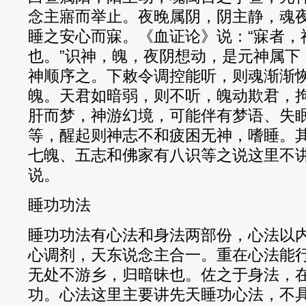
念主寤而举止。夜晚属阴，阴主静，魂
睡之安心而寐。《血证论》说：“寐者，
也。”识神，魄，夜阴想动，是元神属下
神顺序之。下敕令调控能听，则魂渐渐
魄。天君如暗弱，则不听，魄动欺君，
肝而梦，神游幻境，可能伴有梦语、失
等，醒起则神志不和疲困无神，嗜睡。
七魄、五志和佛家有八识等之说这里不
说。
睡功功法
睡功功法有心法和身法两部份，心法以
心调剂，天东说念主合一。重在心法能
无处不游乡，归暗昧也。佐之于身法，
功。心法这里主要讲先天睡功心法，不