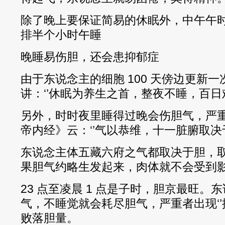
除了晚上要保证简易的休眠外，中午午时（
排半个小时午睡
晚睡易伤胆，还会患抑郁症
由于东说念主的细胞 100 天傍边更新
讲：‘’休眠为养生之首，整夜不睡，百日难
另外，时时夜里睡得过晚会伤胆气，严
帝内经》云：‘’气以恭维，十一脏腑取决于
东说念主体五藏六府之气都取决于胆，
果胆气约略生发起来，肉体就不会受到
23 点至凌晨 1 点是子时，胆京最旺
气，不睡觉就会耗尽胆气，严重者出现‘’
败落胆量。