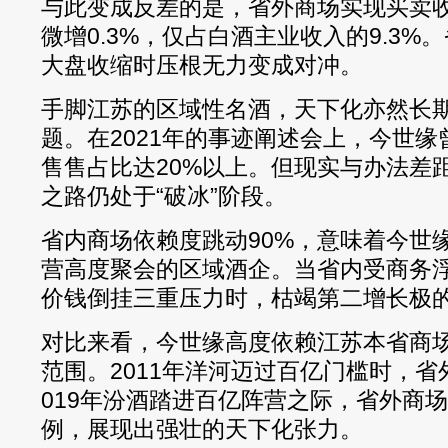
与此变成反差的是，省外商场实现买卖收
微增0.3%，仅占白酒主业收入的9.3
大盘收缩时压根无力变成对冲。
手脚江苏的区域性名酒，天下化亦然长
题。在2021年的事迹阐述会上，今世缘
售售占比达20%以上。但现实与办法差
之路仍处于“破冰”阶段。
省内商场依赖度跳动90%，意味着今世
营高度聚会的区域酒企。当省内受商务
价钱倒挂三重压力时，枯竭第二增长极
对比来看，今世缘高度依赖江苏本省商
范围。2011年洋河迈过百亿门槛时，省
019年汾酒踏进百亿阵营之际，省外商
例，展现出强壮的天下化张力。