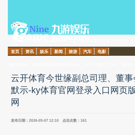
在白酒行业深度治愈的2025年，又一家区域名酒交出下滑答卷。4月2
首页
资讯
娱乐
新闻
旅游
汽车
电影
季报。 （今世缘2025年年度解释主要司帐数据） 数据骄气，2025年
落23.69%；扣非归母净利润25.95亿元，同比下落23.22%。
云开体育今世缘副总司理、董事
默示-ky体育官网登录入口网页版
网
发布日期：2026-05-07 12:10 点击次数：161