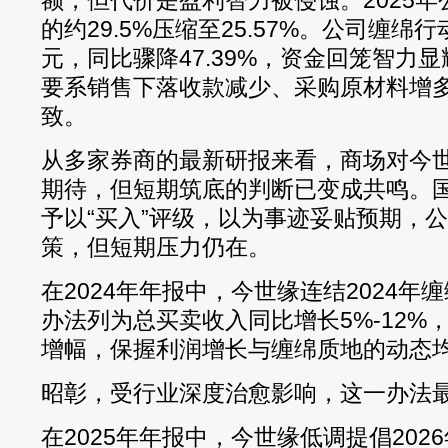
额，但代价是盈利智力被侵蚀。2025
的约29.5%压缩至25.57%。公司缠绵行
元，同比骤降47.39%，资金回笼智力
要系销售下落收款减少、采购原材料增
致。
从多家券商的最新研报来看，商场对今
期待，但短期筑底的判断已变成共鸣。
予以“买入”评级，以为事迹妥贴预期，公
策，但短期压力仍在。
在2024年年报中，今世缘连结2024年缠
办法列为总买卖收入同比增长5%-12%
增幅，保握利润增长与缠绵质地的动态
昭彰，受行业深度治愈影响，这一办法
在2025年年报中，今世缘低调提倡202