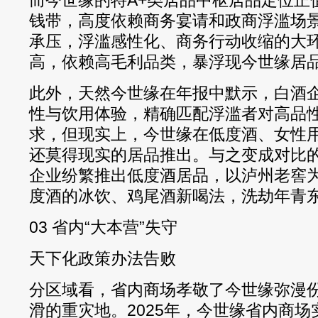
而今世缘的特A+类居品中枢居品定位正值4
钱带，高度依赖商务宴请和政商浮滥场
承压，浮滥感性化、商务行动收缩的大
高，依赖高毛利品类，暴浮现今世缘居
此外，天然今世缘在年报中默示，白酒
性与饮用体验，精确匹配浮滥者对高品
求，但现实上，今世缘在低度酒、女性
还莫得现实的居品推出。与之变成对比
企业纷繁推出低度酒居品，以泸州老窖
度酒的冰饮、鸡尾酒新喝法，洗劫年青
03 省内“大本营”失守
天下化政策办法告败
分区域看，省内商场孝敬了今世缘弥漫
滑的重灾地。2025年，今世缘省内商场实