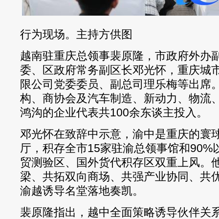
行为现场。主持方供图
越南驻重庆总领事裴原隆，市政府外办
委、区政府常务副区长邓光怀，重庆城市
限公司党委委员、副总司理乐梅等出席
构、商协会及汽车制造、新动力、物流
鸿沟的企业代表共100余东谈主投入。
邓光怀在致辞中示意，渝中是重庆的寰
厅，积存全市15家驻渝总领事馆和90
贸测验区、国外货代积存区双重上风。
梁、共拓双向商场、共强产业协同、共
渝越诱导名堂落地奏凯。
裴原隆指出，越中全面策略诱导伙伴关系