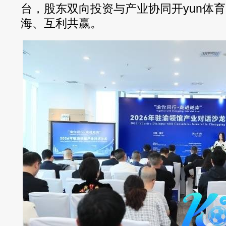
台，股东双向投资与产业协同开yun体
海、互利共赢。