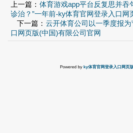
上一篇：
体育游戏app平台反复思并吞
诊治？”一年前-ky体育官网登录入口网
下一篇：
云开体育公司以一季度报为节
口网页版(中国)有限公司官网
Powered by
ky体育官网登录入口网页版