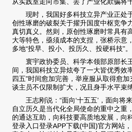
从实践室走向市集、罢了产业化欺骗将十
现时，我国好多科技立异产业正处于
创性琢磨的破裂关于擢升国度中枢竞争
真切真义。然则，原创性琢磨时常具有
大等特色，亟须成本的支捏，张桥示意
多地“投早、投小、投历久、投硬科技”。
寰宇政协委员、科学本领部原部长王志
间，我国科技立异炫夸了一大皆优秀效率
四五”时间愈加完善，举座服从取得愈加
谈主员不仅限制扩大，况且身手水平束
王志刚说：“面向‘十五五’，面向将
自立历久是当代化全局使命的重中之重
的通达互助，向科技要高质地发展，向
登录入口登录APP下载(中国)官方网站