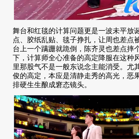
舞台和红毯的计算问题更是一波未平放
点、胶纸乱贴、毯子挣扎，让周也差点
台上一个蹒跚就跪倒，陈齐灵也差点摔
下，计算师全心准备的高定降服在这种风
里那股气不是一般东说念主能消受。尤
俊的高定，本应是清静走秀的高光，恶
排硬生生酿成窘态镜头。