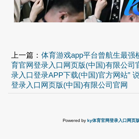
上一篇：
体育游戏app平台曾航生最强
育官网登录入口网页版(中国)有限公司
录入口登录APP下载(中国)官方网站” 
登录入口网页版(中国)有限公司官网
Powered by
ky体育官网登录入口网页版