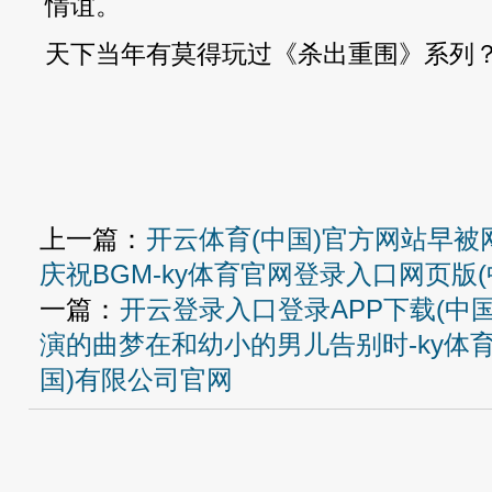
情谊。
天下当年有莫得玩过《杀出重围》系列
上一篇：
开云体育(中国)官方网站早被
庆祝BGM-ky体育官网登录入口网页版
一篇：
开云登录入口登录APP下载(中
演的曲梦在和幼小的男儿告别时-ky体
国)有限公司官网