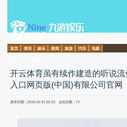
--> 曾为《杀出重围：东谈主类更正》与《杀出重围：东谈主类辩
首页
资讯
娱乐
新闻
旅游
汽车
电影
列当今的版权执有方。 他在列举我方将于2026年参与的四部作品
地暗示：“《杀出重围》不在此列，因为认真它的东谈主齐是神经病患者
开云体育虽有续作建造的听说流传
入口网页版(中国)有限公司官网
发布日期：2026-02-01 06:25 点击次数：73