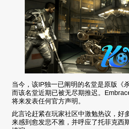
当今，该IP独一已阐明的名堂是原版《
而该名堂近期已被无尽期推迟。Embrac
将来发表任何官方声明。
此言论赶紧在玩家社区中激勉热议，好
来感到愈发悲不雅，并呼应了托菲克西斯