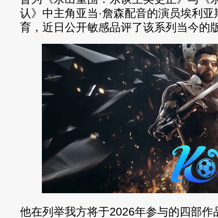
认》中主角亚当·詹森配音的演员埃利亚
育，近日公开敏感品评了该系列当今的
他在列举我方将于2026年参与的四部