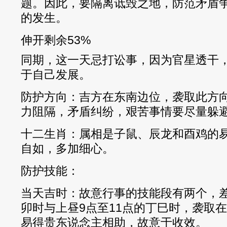
题。因此，要隔离诋毁之地，防范矛盾
的发生。
伸开剩余53%
同期，这一天忌打讼事，因为官星透干
于自己发展。
防护方向：吉方在东南边位，袭取此方
力阻隔，矛盾纠纷，艰苦事情要尽量躲
十二生肖：属相是子鼠、辰龙和酉鸡的
自如，多加细心。
防护技能：
当天吉时：故意行事的技能段有两个，差
卯时与上昼9点至11点的丁巳时，袭取
易得贵东说念主相助，故意于收效。