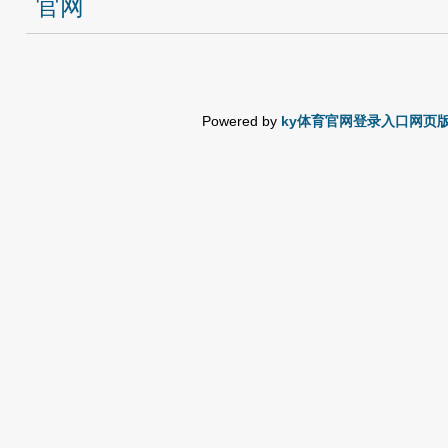
官网
Powered by
ky体育官网登录入口网页版