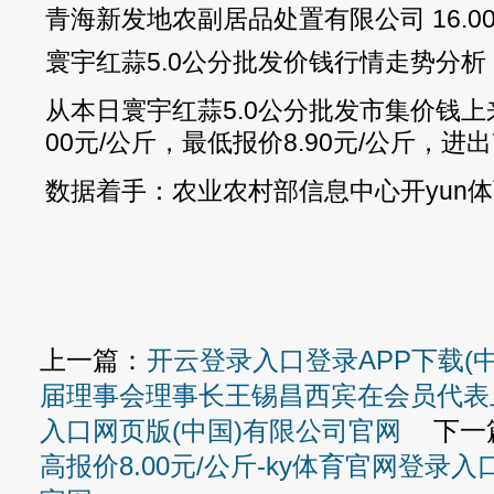
青海新发地农副居品处置有限公司 16.00 12.
寰宇红蒜5.0公分批发价钱行情走势分析
从本日寰宇红蒜5.0公分批发市集价钱上
00元/公斤，最低报价8.90元/公斤，进出7
数据着手：农业农村部信息中心开yun
上一篇：
开云登录入口登录APP下载(
届理事会理事长王锡昌西宾在会员代表上
入口网页版(中国)有限公司官网
下一
高报价8.00元/公斤-ky体育官网登录