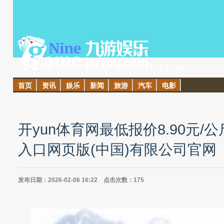
市集 最高价 最廉价 巨额价 山东金乡大蒜专科批发市集 9.20 8.90 9
首页
资讯
娱乐
新闻
旅游
汽车
电影
公司 16.00 12.00 13.00 寰宇红蒜5.0公分批发价钱行情走
开yun体育网最低报价8.90元/
入口网页版(中国)有限公司官网
发布日期：2026-02-06 16:22 点击次数：175